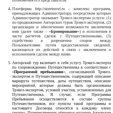
полномочия его представителя.
Платформа http://storetravel.ru – комплекс программ,
принадлежащих Администратору, посредством которых
Администратор оказывает Трэвел-экспертам услуги: (1)
по продвижению Авторских туров Трэвел-экспертов, (2)
организации и обеспечению возможности заключения
ими (далее также – «
Бронирование
») и исполнения в
части расчетов сделок с Путешественниками, (3)
содействию в разрешении споров между
Пользователями путем предоставления сведений,
касающихся их действий в связи с заключением и
исполнением сделок между ними.
Авторский тур включает в себя услугу Трэвел-эксперта
по сопровождению Путешественника в соответствии с
«
Программой пребывания
», согласованной Трэвел-
экспертом и Путешественником, содержащей описание
маршрута путешествия, даты путешествия, описание
мероприятий, которые должны быть организованы
Трэвел-экспертом, условий участия, установленных для
Путешественника. В случае, если Программа
Пребывания осуществляется в составе группы
Путешественников, все пункты такой программы и
настоящего Договора относятся к каждому члену
группы. Путешественник обязуется оплатить Авторские